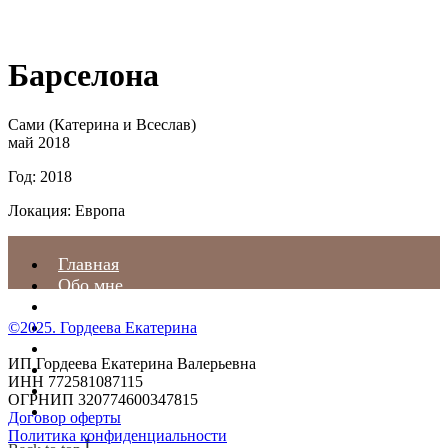
Барселона
Сами (Катерина и Всеслав)
май 2018
Год: 2018
Локация: Европа
Главная
Обо мне
Услуги и цены
Контакты
©2025. Гордеева Екатерина
Отзывы
ИП Гордеева Екатерина Валерьевна
Статьи
ИНН 772581087115
С чем я работаю
ОГРНИП 320774600347815
Предстоящие события
Договор оферты
Политика конфиденциальности