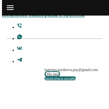
Психолог Катерина Гордеева
katerina.gordeeva.psy@gmail.com
Обо мне
Записаться онлайн