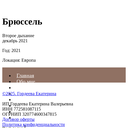
Брюссель
Второе дыхание
декабрь 2021
Год: 2021
Локация: Европа
Главная
Обо мне
Услуги и цены
Контакты
©2025. Гордеева Екатерина
Отзывы
ИП Гордеева Екатерина Валерьевна
Статьи
ИНН 772581087115
С чем я работаю
ОГРНИП 320774600347815
Предстоящие события
Договор оферты
Политика конфиденциальности