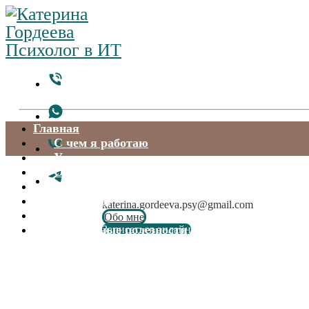
Главная
С чем я работаю
Услуги и цены
Отзывы
Квалификация
Контакты
katerina.gordeeva.psy@gmail.com
Статьи
Обо мне
Бесплатные полезности
Записаться онлайн