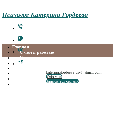
Психолог Катерина Гордеева
Главная
С чем я работаю
Услуги и цены
Квалификация
Отзывы
katerina.gordeeva.psy@gmail.com
Контакты
Обо мне
Статьи
Записаться онлайн
События