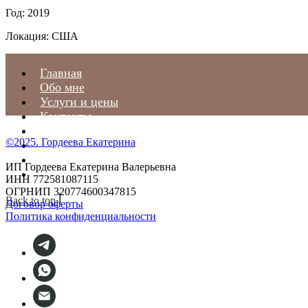
Год: 2019
Локация: США
Главная
Обо мне
Услуги и цены
Контакты
Отзывы
©2025. Гордеева Екатерина
Статьи
С чем я работаю
ИП Гордеева Екатерина Валерьевна
Предстоящие события
ИНН 772581087115
ОГРНИП 320774600347815
Back to top
Договор оферты
Политика конфиденциальности